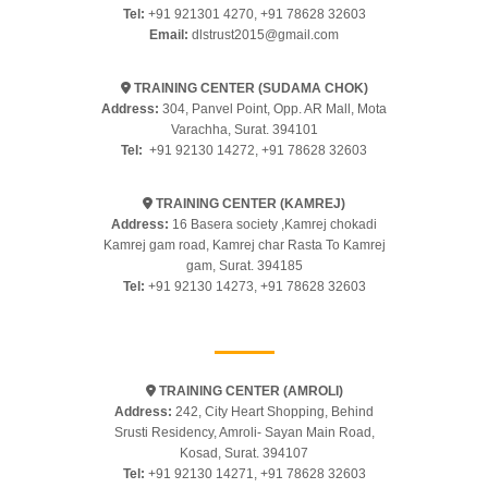
Tel:
+91 921301 4270
,
+91 78628 32603
Email:
dlstrust2015@gmail.com
TRAINING CENTER (SUDAMA CHOK)
Address:
304, Panvel Point, Opp. AR Mall, Mota
Varachha, Surat. 394101
Tel:
+91 92130 14272
,
+91 78628 32603
TRAINING CENTER (KAMREJ)
Address:
16 Basera society ,Kamrej chokadi
Kamrej gam road, Kamrej char Rasta To Kamrej
gam, Surat. 394185
Tel:
+91 92130 14273
,
+91 78628 32603
TRAINING CENTER (AMROLI)
Address:
242, City Heart Shopping, Behind
Srusti Residency, Amroli- Sayan Main Road,
Kosad, Surat. 394107
Tel:
+91 92130 14271
,
+91 78628 32603