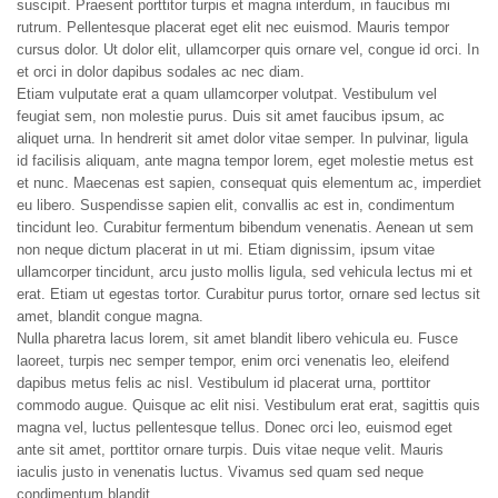
suscipit. Praesent porttitor turpis et magna interdum, in faucibus mi
rutrum. Pellentesque placerat eget elit nec euismod. Mauris tempor
cursus dolor. Ut dolor elit, ullamcorper quis ornare vel, congue id orci. In
et orci in dolor dapibus sodales ac nec diam.
Etiam vulputate erat a quam ullamcorper volutpat. Vestibulum vel
feugiat sem, non molestie purus. Duis sit amet faucibus ipsum, ac
aliquet urna. In hendrerit sit amet dolor vitae semper. In pulvinar, ligula
id facilisis aliquam, ante magna tempor lorem, eget molestie metus est
et nunc. Maecenas est sapien, consequat quis elementum ac, imperdiet
eu libero. Suspendisse sapien elit, convallis ac est in, condimentum
tincidunt leo. Curabitur fermentum bibendum venenatis. Aenean ut sem
non neque dictum placerat in ut mi. Etiam dignissim, ipsum vitae
ullamcorper tincidunt, arcu justo mollis ligula, sed vehicula lectus mi et
erat. Etiam ut egestas tortor. Curabitur purus tortor, ornare sed lectus sit
amet, blandit congue magna.
Nulla pharetra lacus lorem, sit amet blandit libero vehicula eu. Fusce
laoreet, turpis nec semper tempor, enim orci venenatis leo, eleifend
dapibus metus felis ac nisl. Vestibulum id placerat urna, porttitor
commodo augue. Quisque ac elit nisi. Vestibulum erat erat, sagittis quis
magna vel, luctus pellentesque tellus. Donec orci leo, euismod eget
ante sit amet, porttitor ornare turpis. Duis vitae neque velit. Mauris
iaculis justo in venenatis luctus. Vivamus sed quam sed neque
condimentum blandit.