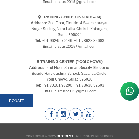
Email:
dlstrust2015@gmail.com
TRAINING CENTER (KATARGAM)
Address:
2nd Floor, Plot No. 4 Swaminarayan
Nagar Society, Near Lalita Chokdi, Katargam,
Surat. 395004
Tel:
+91 96245 70146
,
+91 78628 32603
Email:
dlstrust2015@gmail.com
TRAINING CENTER (YOGI CHOWK)
Address:
2nd Floor, Sanman Society Shopping,
Beside Harekrushna School, Savaliya Circle,
Yogi Chowk, Surat. 395010
Tel:
+91 70161 98290
,
+91 78638 32603
Email:
dlstrust2015@gmail.com
DONATE
COPYRIGHT © 2025
DLSTRUST.
. ALL RIGHTS RESERVED.