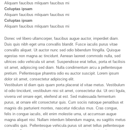
Aliquam faucibus mliquam faucibus mi
Coluptas ipsam
Aliquam faucibus mliquam faucibus mi
Coluptas ipsam
Aliquam faucibus mliquam faucibus mi
Donec vel libero ullamcorper, faucibus augue auctor, imperdiet diam.
Duis quis nibh eget urna convallis blandit. Fusce iaculis purus vitae
convallis aliquet. Ut auctor nunc sed odio bibendum fringilla. Quisque
egestas non magna ac tincidunt. Aenean laoreet commodo nulla, sed
ultrices odio vehicula sit amet. Suspendisse erat tellus, porta et facilisis
sit amet, adipiscing sed diam. Nulla condimentum arcu a pellentesque
pretium. Pellentesque pharetra odio eu auctor suscipit. Lorem ipsum
dolor sit amet, consectetur adipiscing elit.
Vestibulum id diam quis quam porta placerat id vitae metus. Vestibulum
id odio tincidunt, vestibulum nisi sit amet, consectetur dui. Ut orci ligula,
viverra vel ornare eget, eleifend at est. Sed malesuada fermentum
purus, at ornare elit consectetur quis. Cum sociis natoque penatibus et
magnis dis parturient montes, nascetur ridiculus mus. Cras congue,
felis in congue iaculis, elit enim molestie urna, ut accumsan augue
magna aliquet nisi. Nullam interdum bibendum magna, eu sagittis metus
convallis quis. Pellentesque vehicula purus sit amet tellus pellentesque